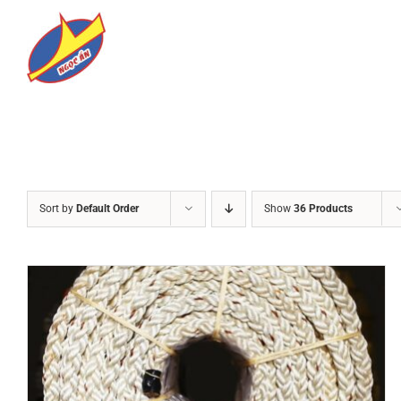
Skip
to
content
Sort by
Default Order
Show
36 Products
DETAILS