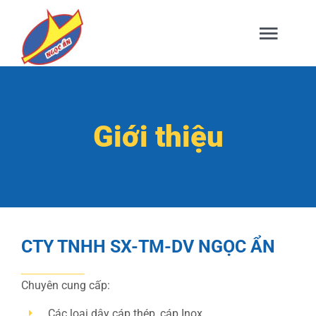
Skip
to
Togg
content
Navig
TRANG CHỦ
Giới thiệu
GIỚI THIỆU
SẢN PHẨM
CTY TNHH SX-TM-DV NGỌC ẨN
DỊCH VỤ
Chuyên cung cấp:
TIN TỨC
Các loại dây cáp thép, cáp Inox.