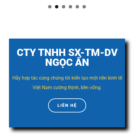
CTY TNHH SX-TM-DV
NGỌC ẨN
Hãy hợp tác cùng chúng tôi kiến tạo một nền kinh tế
Việt Nam cường thịnh, bền vững.
LIÊN HỆ