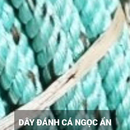
DÂY ĐÁNH CÁ NGỌC ẨN