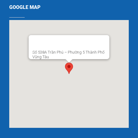
GOOGLE MAP
Số 538A Trần Phú – Phường 5 Thành Phố
Vũng Tàu