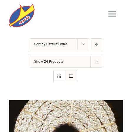
Skip
to
Togg
content
Navig
TRANG CHỦ
Sort by
Default Order
Show
24 Products
GIỚI THIỆU
SẢN PHẨM
DỊCH VỤ
TIN TỨC