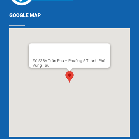
GOOGLE MAP
Số 538A Trần Phú – Phường 5 Thành Phố
Vũng Tàu