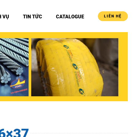
H VỤ
TIN TỨC
CATALOGUE
LIÊN HỆ
 6×37