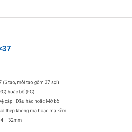
×37
7 (6 tao, mỗi tao gồm 37 sợi)
RC) hoặc bố (FC)
vệ cáp: Dầu hắc hoặc Mỡ bò
 sợi thép không mạ hoặc mạ kẽm
 14 ÷ 32mm