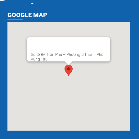
GOOGLE MAP
Số 538A Trần Phú – Phường 5 Thành Phố
Vũng Tàu