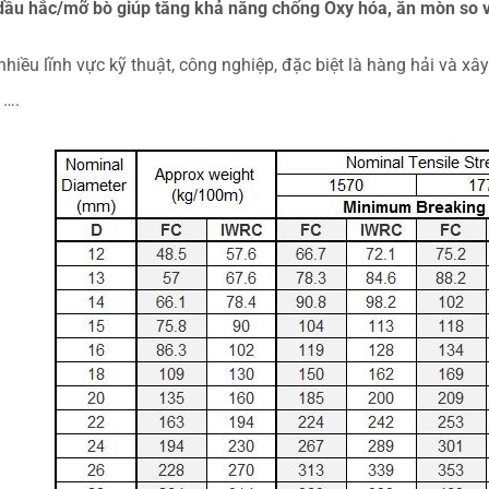
ầu hắc/mỡ bò giúp tăng khả năng chống Oxy hóa, ăn mòn so v
nhiều lĩnh vực kỹ thuật, công nghiệp, đặc biệt là hàng hải và x
 ….