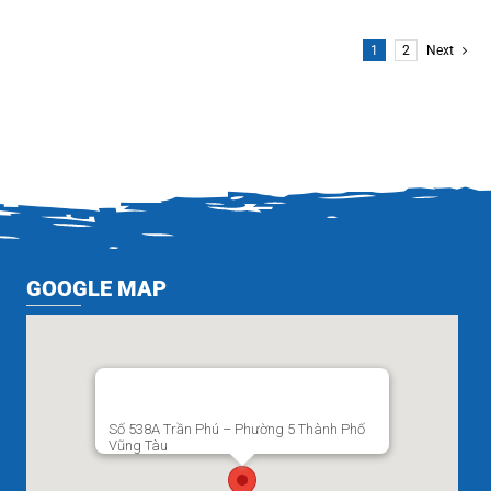
1
2
Next
GOOGLE MAP
Số 538A Trần Phú – Phường 5 Thành Phố
Vũng Tàu