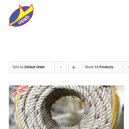
Skip
to
content
Sort by
Default Order
Show
12 Products
DETAILS