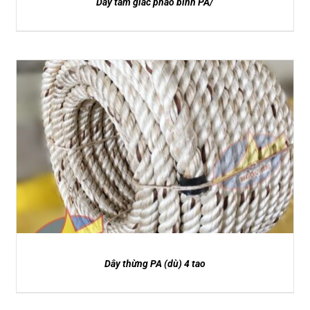
Dây tam giác phao bính PA/
DETAILS
Dây thừng PA (dù) 4 tao