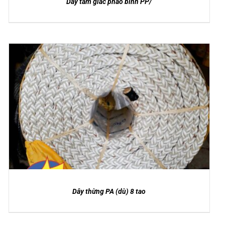
Dây tam giác phao bính PP/
DETAILS
Dây thừng PA (dù) 8 tao