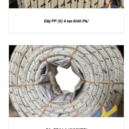
Dây PP (II) 4 tao bính PA/
Được xếp
DETAILS
hạng
5.00
5
sao