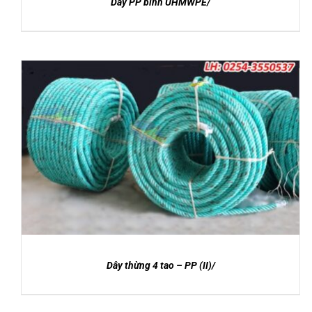
Dây PP bính UHMWPE/
DETAILS
Dây thừng 4 tao – PP (II)/