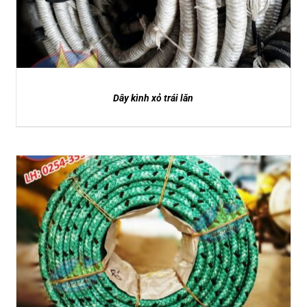
Dây kình xỏ trái lăn
DETAILS