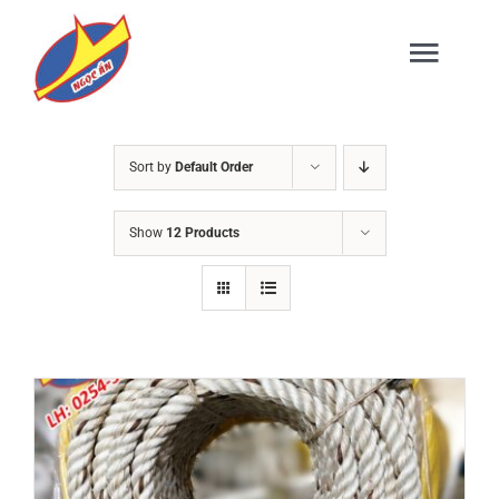
Skip
to
Togg
content
Navig
TRANG CHỦ
Sort by
Default Order
Show
12 Products
GIỚI THIỆU
SẢN PHẨM
DỊCH VỤ
TIN TỨC