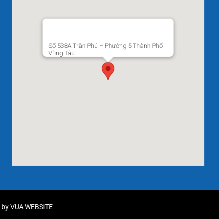
Số 538A Trần Phú – Phường 5 Thành Phố
Vũng Tàu
d by
VUA WEBSITE