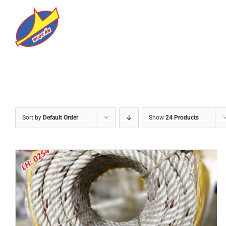
Skip
to
content
Sort by
Default Order
Show
24 Products
DETAILS