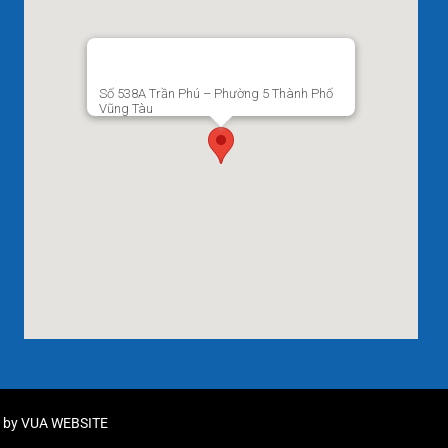
Số 538A Trần Phú – Phường 5 Thành Phố
Vũng Tàu
d by
VUA WEBSITE