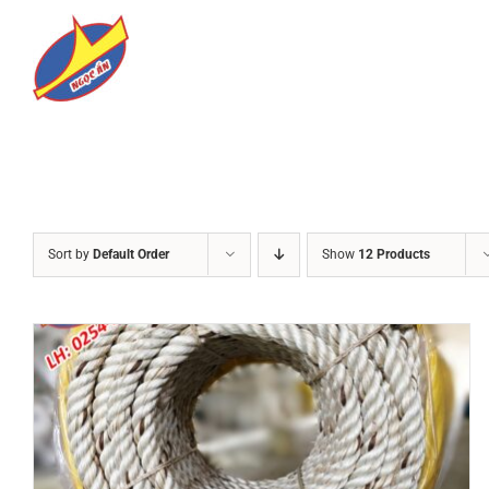
Skip
to
content
Sort by
Default Order
Show
12 Products
DETAILS