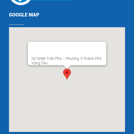
GOOGLE MAP
Số 538A Trần Phú – Phường 5 Thành Phố
Vũng Tàu