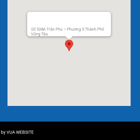
Số 538A Trần Phú – Phường 5 Thành Phố
Vũng Tàu
d by
VUA WEBSITE