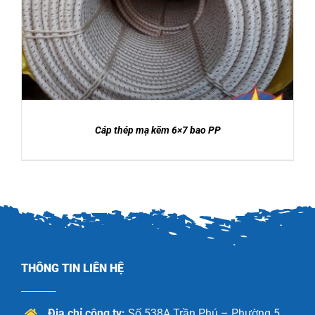
Được xếp
CATALOGUE
DETAILS
hạng
5.00
5
sao
LIÊN HỆ
Cáp thép mạ kẽm 6×7 bao PP
THÔNG TIN LIÊN HỆ
Địa chỉ công ty:
Số 538A Trần Phú – Phường 5