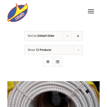
Skip
to
Togg
content
Navig
TRANG CHỦ
Sort by
Default Order
Show
12 Products
GIỚI THIỆU
SẢN PHẨM
DỊCH VỤ
TIN TỨC