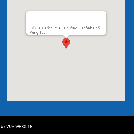
Số 538A Trần Phú – Phường 5 Thành Phố
Vũng Tàu
d by
VUA WEBSITE