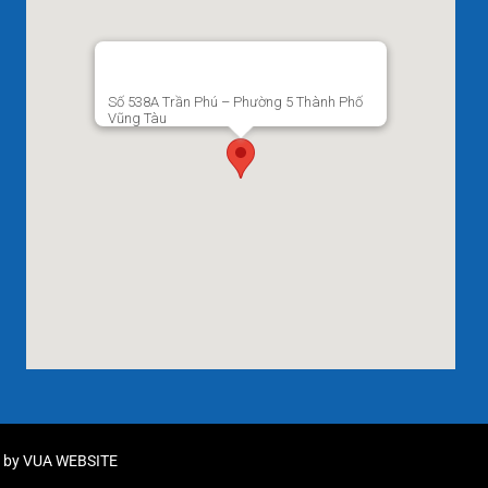
Số 538A Trần Phú – Phường 5 Thành Phố
Vũng Tàu
d by
VUA WEBSITE