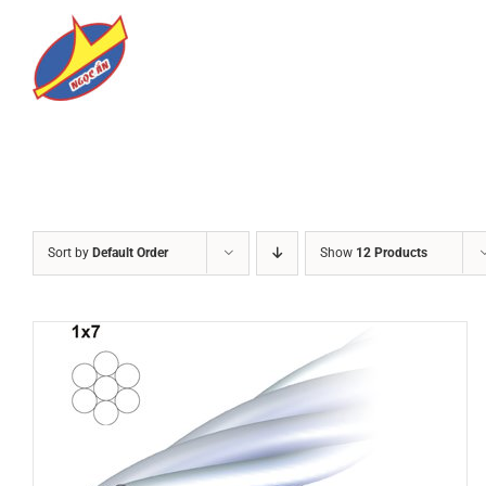
Skip
to
content
Sort by
Default Order
Show
12 Products
DETAILS