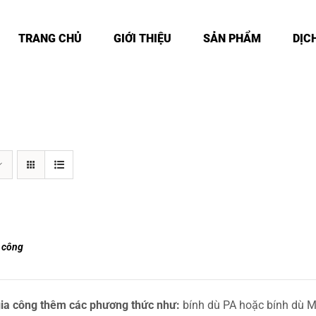
TRANG CHỦ
GIỚI THIỆU
SẢN PHẨM
DỊC
 công
ia công thêm các phương thức như:
bính dù PA hoặc bính dù M