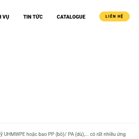
H VỤ
TIN TỨC
CATALOGUE
LIÊN HỆ
ỹ UHMWPE hoặc bao PP (bô)/ PA (dù),... có rất nhiều ứng