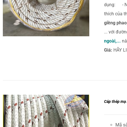
DETAILS
dụng:
- Nó
thích của 
giềng phao,
... với đườ
ngoài,...
nâ
Giá:
HÃY L
Cáp thép mạ
Mã s