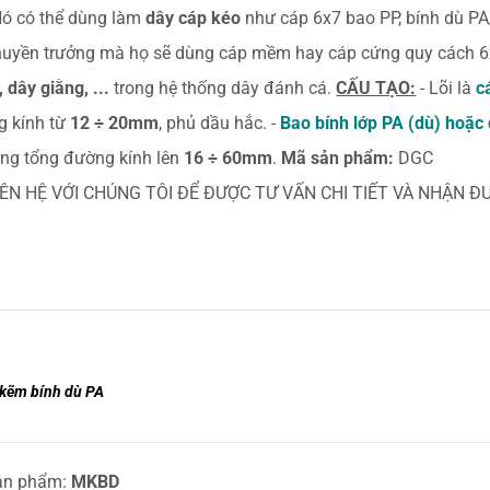
 có thể dùng làm
dây cáp kéo
như cáp 6x7 bao PP, bính dù P
thuyền trưởng mà họ sẽ dùng cáp mềm hay cáp cứng quy cách 6
 dây giằng, ...
trong hệ thống dây đánh cá.
CẤU TẠO:
- Lõi là
c
ng kính từ
12 ÷ 20mm
, phủ dầu hắc. -
Bao bính lớp PA (dù) hoặ
ng tổng đường kính lên
16 ÷ 60mm
.
Mã sản phẩm:
DGC
IÊN HỆ VỚI CHÚNG TÔI ĐỂ ĐƯỢC TƯ VẤN CHI TIẾT VÀ NHẬN 
 kẽm bính dù PA
ản phẩm:
MKBD