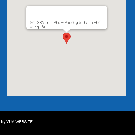
Số 538A Trần Phú – Phường 5 Thành Phố
Vũng Tàu
d by
VUA WEBSITE