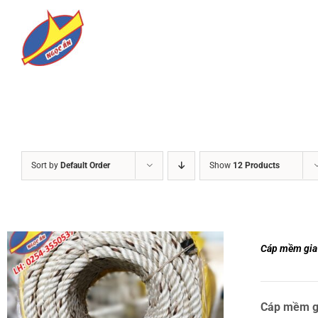
Skip
to
content
Sort by
Default Order
Show
12 Products
Cáp mềm gia
Cáp mềm g