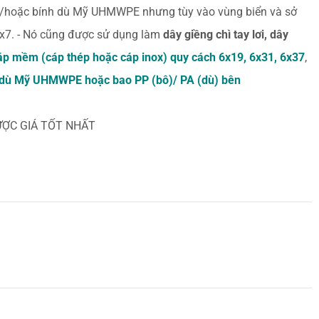
A/hoặc bính dù Mỹ UHMWPE nhưng tùy vào vùng biển và sở
x7. - Nó cũng được sử dụng làm
dây giềng chì tay lơi, dây
áp mềm (cáp thép hoặc cáp inox) quy cách 6x19, 6x31, 6x37
,
c dù Mỹ UHMWPE hoặc bao PP (bô)/ PA (dù) bên
ĐƯỢC GIÁ TỐT NHẤT