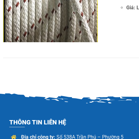
DETAILS
Giá:
THÔNG TIN LIÊN HỆ
Địa chỉ công ty:
Số 538A Trần Phú – Phường 5