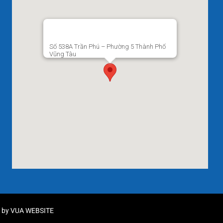
Số 538A Trần Phú – Phường 5 Thành Phố
Vũng Tàu
d by
VUA WEBSITE