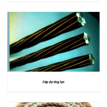
Được xếp
DETAILS
hạng
5.00
5
sao
Cáp dự ứng lực