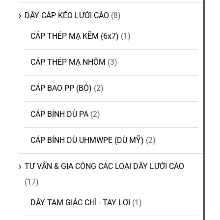
CATALOGUE
DÂY CÁP KÉO LƯỚI CÀO
(8)
CÁP THÉP MẠ KẼM (6x7)
(1)
LIÊN HỆ
CÁP THÉP MẠ NHÔM
(3)
CÁP BAO PP (BÔ)
(2)
CÁP BÍNH DÙ PA
(2)
CÁP BÍNH DÙ UHMWPE (DÙ MỸ)
(2)
TƯ VẤN & GIA CÔNG CÁC LOẠI DÂY LƯỚI CÀO
(17)
DÂY TAM GIÁC CHÌ - TAY LƠI
(1)