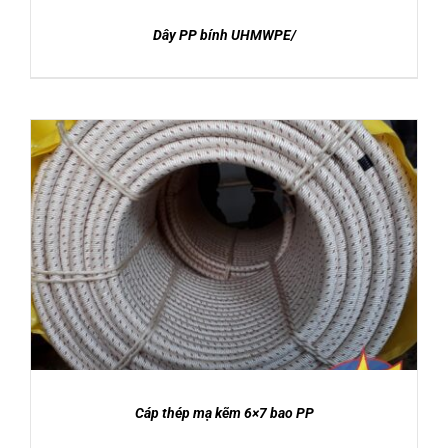
Dây PP bính UHMWPE/
Được xếp
DETAILS
hạng
5.00
5
sao
Cáp thép mạ kẽm 6×7 bao PP