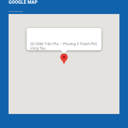
GOOGLE MAP
Số 538A Trần Phú – Phường 5 Thành Phố
Vũng Tàu