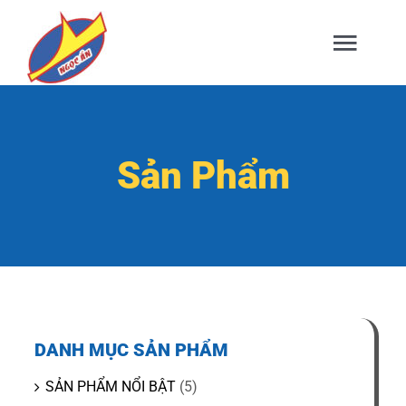
Skip
to
Togg
content
Navig
TRANG CHỦ
Sản Phẩm
GIỚI THIỆU
SẢN PHẨM
DỊCH VỤ
DANH MỤC SẢN PHẨM
TIN TỨC
SẢN PHẨM NỔI BẬT
(5)