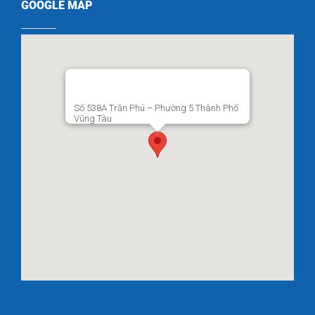
GOOGLE MAP
Số 538A Trần Phú – Phường 5 Thành Phố
Vũng Tàu