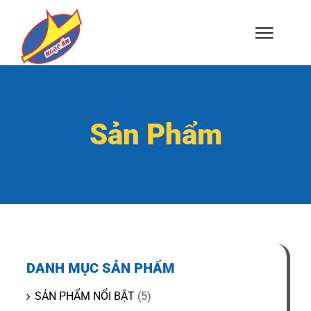
Skip
to
Togg
content
Navig
TRANG CHỦ
Sản Phẩm
GIỚI THIỆU
SẢN PHẨM
DỊCH VỤ
DANH MỤC SẢN PHẨM
TIN TỨC
SẢN PHẨM NỔI BẬT
(5)