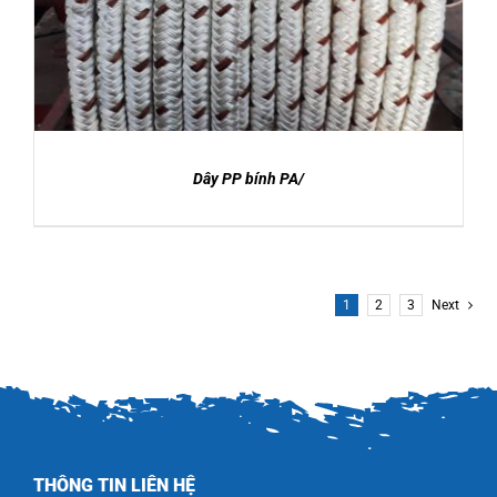
Dây PP bính PA/
1
2
3
Next
THÔNG TIN LIÊN HỆ