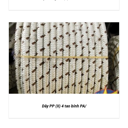
DETAILS
Dây PP (II) 4 tao bính PA/