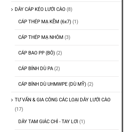
CATALOGUE
DÂY CÁP KÉO LƯỚI CÀO
(8)
CÁP THÉP MẠ KẼM (6x7)
(1)
LIÊN HỆ
CÁP THÉP MẠ NHÔM
(3)
CÁP BAO PP (BÔ)
(2)
CÁP BÍNH DÙ PA
(2)
CÁP BÍNH DÙ UHMWPE (DÙ MỸ)
(2)
TƯ VẤN & GIA CÔNG CÁC LOẠI DÂY LƯỚI CÀO
(17)
DÂY TAM GIÁC CHÌ - TAY LƠI
(1)