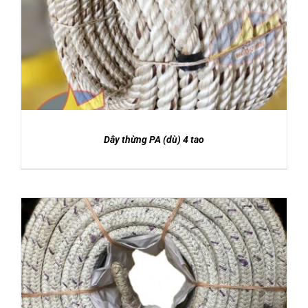
DETAILS
Dây thừng PA (dù) 4 tao
Được xếp
DETAILS
hạng
5.00
5