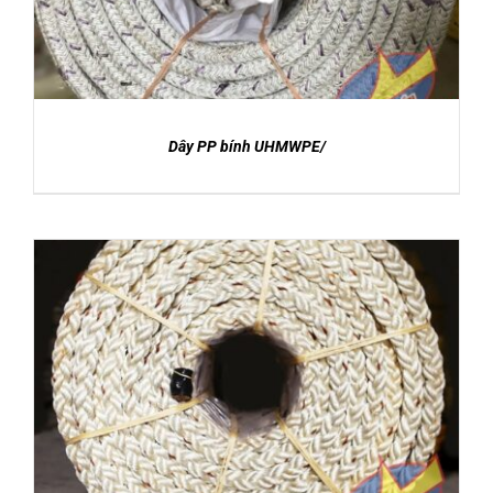
sao
Dây PP bính UHMWPE/
DETAILS