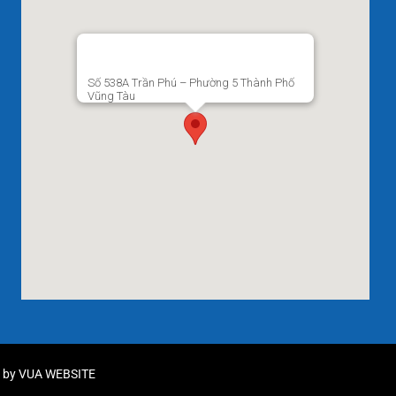
Số 538A Trần Phú – Phường 5 Thành Phố
Vũng Tàu
d by
VUA WEBSITE