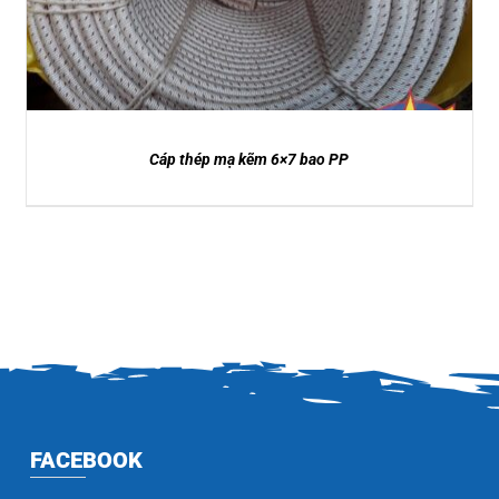
sao
Cáp thép mạ kẽm 6×7 bao PP
FACEBOOK