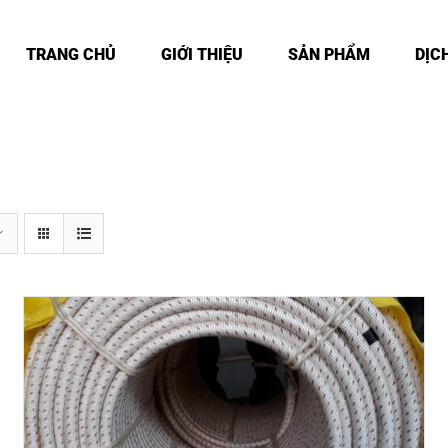
TRANG CHỦ
GIỚI THIỆU
SẢN PHẨM
DỊC
Được xếp
DETAILS
hạng
5.00
5